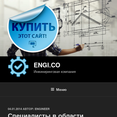
Перейти
к
содержимому
ENGI.CO
Инжиниринговая компания
Меню
ОПУБЛИКОВАНО
04.01.2014
АВТОР:
ENGINEER
Специалисты в области