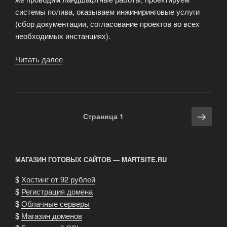
системы полива, оказываем инжиниринговые услуги
(сбор документации, согласование проектов во всех
необходимых инстанциях).
Читать далее
«Благоустройство
и
озеленение
—
водоемы
Навигация
Сле
Страница
1
в
по
стра
сердце
записям
любого
города»
МАГАЗИН ГОТОВЫХ САЙТОВ — MARTSITE.RU
$
Хостинг от 92 рублей
$
Регистрация домена
$
Облачные серверы
$
Магазин доменов