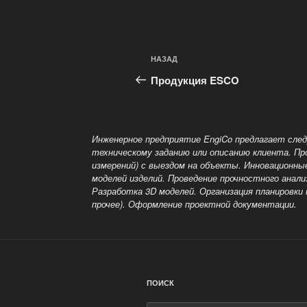
Навигация
Предыдущая
НАЗАД
по
запись:
Продукция ESCO
записям
Инженерное предприятие EngiCo предлагает след
техническому заданию или описанию клиента. П
измерений) с выездом
на объекты. Инновационные
моделей изделий. Проведение прочностного анал
Разработка 3D моделей. Организация планировки
прочее). Оформление проектной документации.
ПОИСК