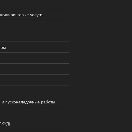
нжиниринговые услуги
тем
 и пусконаладочные работы
СКУД)