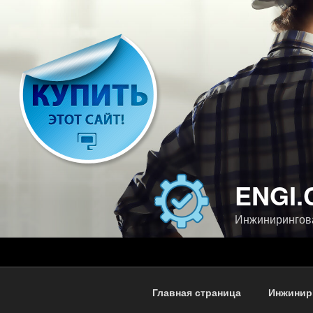
Перейти
к
содержимому
ENGI.
Инжинирингов
Главная страница
Инжинир