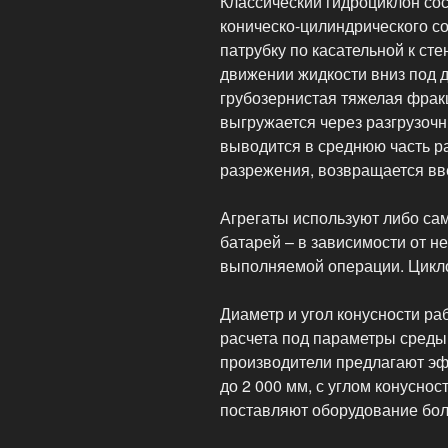
Классический гидроциклон сос
коническо-цилиндрического с
патрубку по касательной к ст
движении жидкости вниз под 
грубозернистая тяжелая фрак
выгружается через разгрузоч
выводится в среднюю часть ра
разрежения, возвращается вве
Агрегаты используют либо само
батарей – в зависимости от н
выполняемой операции. Цикло
Диаметр и угол конусности ра
расчета под параметры среды
производители предлагают эф
до 2 000 мм, с углом конусност
поставляют оборудование бо