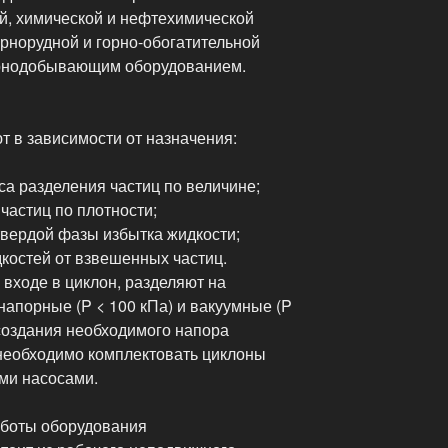
й, химической и нефтехимической
рнорудной и горно-обогатительной
орнодобывающим оборудованием.
 в зависимости от назначения:
а разделения частиц по величине;
частиц по плотности;
 твердой фазы избытка жидкости;
дкостей от взвешенных частиц.
 входе в циклон, разделяют на
онапорные (P < 100 кПа) и вакуумные (P
 создания необходимого напора
 необходимо комплектовать циклоны
и насосами.
аботы оборудования