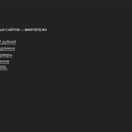
ЫХ САЙТОВ — MARTSITE.RU
2 рублей
 домена
ерверы
енов
 SSL