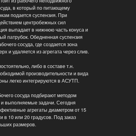
тоит из рабочего неподвижного
осуда, в который по питающему
енкам подается суспензия. При
действием центробежных сил
ция выпадает в нижнюю часть конуса и
ный патрубок. Обедненная суспензия
бочего сосуда, где создается зона
рх и удаляется из агрегата через слив.
стоятельно, либо в составе т.н.
еобходимой производительности и вида
ны легко интегрируются в АСУТП.
бочего сосуда подбирают методом
 и выполняемые задачи. Сегодня
фективные агрегаты диаметром от 15
и в 10 или 20 градусов. Под заказ
льших размеров.