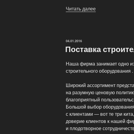
Читать далее
«Комплектация
электрооборудо
ОПУБЛИКОВАНО
04.01.2016
Поставка строит
Наша фирма занимает одно из
строительного оборудования .
Широкий ассортимент предст
на разумную ценовую политику
благоприятный пользовательс
Большой выбор оборудования,
с клиентами — вот те три кита
доверие клиентов к нашей фи
и плодотворное сотрудничеств