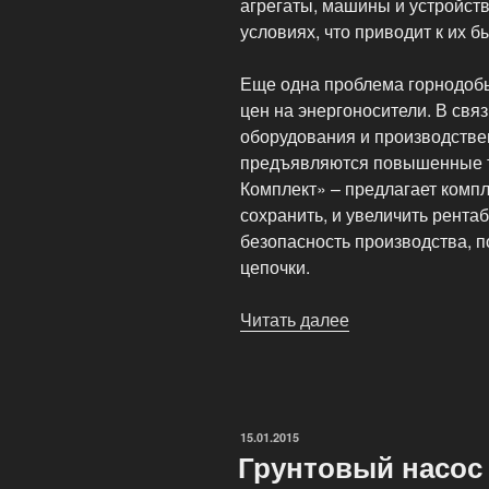
агрегаты, машины и устройств
условиях, что приводит к их б
Еще одна проблема горнодоб
цен на энергоносители. В свя
оборудования и производстве
предъявляются повышенные 
Комплект» – предлагает комп
сохранить, и увеличить рента
безопасность производства, 
цепочки.
Читать далее
«Горнодобываю
оборудование»
ОПУБЛИКОВАНО
15.01.2015
Грунтовый насос