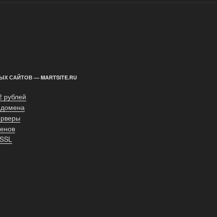
ЫХ САЙТОВ — MARTSITE.RU
2 рублей
 домена
ерверы
енов
 SSL