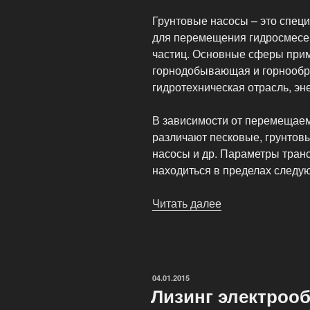
Грунтовые насосы – это спец
для перемещения гидросмесе
частиц. Основные сферы при
горнодобывающая и горнооб
гидротехническая отрасль, эне
В зависимости от перемещаем
различают песковые, грунто
насосы и др. Параметры тран
находиться в пределах следу
Читать далее
«Грунтовый
насос»
ОПУБЛИКОВАНО
04.01.2015
Лизинг электроо