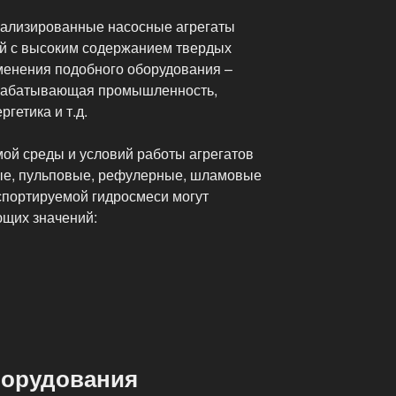
иализированные насосные агрегаты
й с высоким содержанием твердых
менения подобного оборудования –
рабатывающая промышленность,
ргетика и т.д.
ой среды и условий работы агрегатов
вые, пульповые, рефулерные, шламовые
спортируемой гидросмеси могут
ющих значений:
борудования